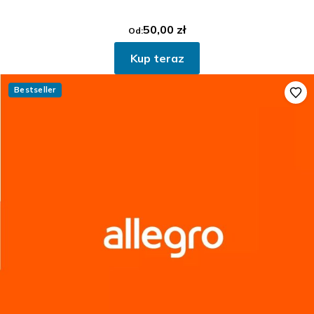
50,00
zł
Od:
Kup teraz
Bestseller