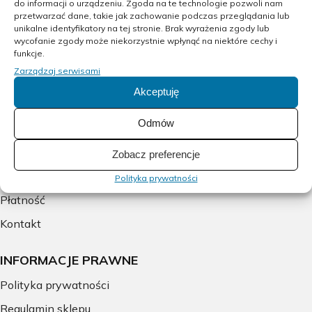
do informacji o urządzeniu. Zgoda na te technologie pozwoli nam
przetwarzać dane, takie jak zachowanie podczas przeglądania lub
GOOGLE
unikalne identyfikatory na tej stronie. Brak wyrażenia zgody lub
wycofanie zgody może niekorzystnie wpłynąć na niektóre cechy i
INSTAGRAM
funkcje.
GOWORK
Zarządzaj serwisami
Akceptuję
BOW24
Odmów
O nas
Oferta
Zobacz preferencje
Blog
Polityka prywatności
Płatność
Kontakt
INFORMACJE PRAWNE
Polityka prywatności
Regulamin sklepu