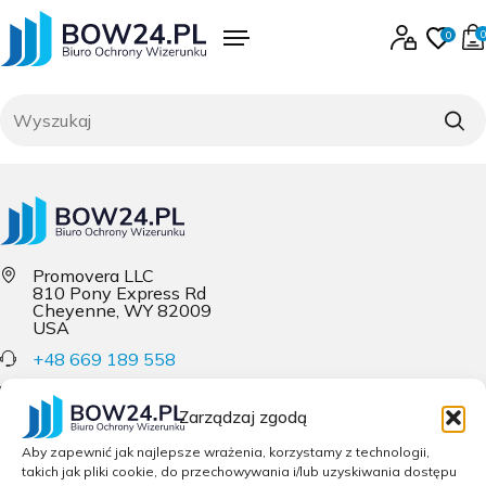
Skip
to
0
0
content
Menu
Zaloguj się lub 
Ulubi
produk
0
Szukaj
Promovera LLC
810 Pony Express Rd
Cheyenne, WY 82009
USA
+48 669 189 558
biuro@bow24.pl
Zarządzaj zgodą
PRODUKTY
Aby zapewnić jak najlepsze wrażenia, korzystamy z technologii,
takich jak pliki cookie, do przechowywania i/lub uzyskiwania dostępu
FACEBOOK