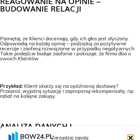
REAGOWANIE NA OPINIE –
BUDOWANIE RELACJI
Pamiętaj, ze Klienci doceniają, gdy ich głos jest słyszany.
Odpowiadaj na każdą opinię – podziękuj za pozytywne
recenzje i zaoferuj rozwiązanie w przypadku negatywnych.
Takie podejście buduje zaufanie i pokazuje, że firma dba o
swoich Klientów.
Przykład:
Klient skarży się na opóźnioną dostawę?
Przeproś, wyjaśnij sytuację i zaproponuj rekompensatę, np.
rabat na kolejne zakupy.
ANALIZA DANYCH I
PERSONALIZACJA OFERTY
Zarządzaj zgodą