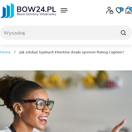
Skip
to
0
0
content
Menu
Zaloguj się lub 
Ulubi
produk
0
Szukaj
Home
/
Jak zdobyć lojalnych Klientów dzięki opiniom Rating Captain?