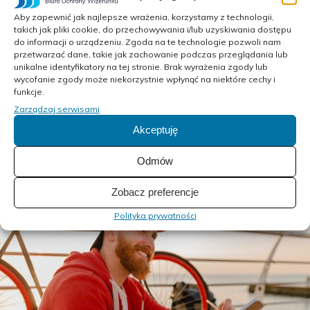
Aby zapewnić jak najlepsze wrażenia, korzystamy z technologii,
takich jak pliki cookie, do przechowywania i/lub uzyskiwania dostępu
do informacji o urządzeniu. Zgoda na te technologie pozwoli nam
Rating Captain dostarcza szczegółowych raportów na temat
przetwarzać dane, takie jak zachowanie podczas przeglądania lub
opinii Klientów. Wykorzystaj te dane, aby lepiej zrozumieć
unikalne identyfikatory na tej stronie. Brak wyrażenia zgody lub
potrzeby swojej grupy docelowej i dostosować ofertę do ich
wycofanie zgody może niekorzystnie wpłynąć na niektóre cechy i
oczekiwań.
funkcje.
Zarządzaj serwisami
Akceptuję
Przykład:
Jeśli Klienci często chwalą szybką dostawę,
podkreśl ten atut w kampaniach marketingowych.
Odmów
Zobacz preferencje
Polityka prywatności