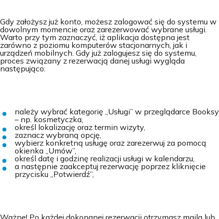
Gdy założysz już konto, możesz zalogować się do systemu w
dowolnym momencie oraz zarezerwować wybrane usługi.
Warto przy tym zaznaczyć, iż aplikacja dostępna jest
zarówno z poziomu komputerów stacjonarnych, jak i
urządzeń mobilnych. Gdy już zalogujesz się do systemu,
proces związany z rezerwacją danej usługi wygląda
następująco:
należy wybrać kategorię „Usługi” w przeglądarce Booksy
– np. kosmetyczka,
określ lokalizację oraz termin wizyty,
zaznacz wybraną opcję,
wybierz konkretną usługę oraz zarezerwuj za pomocą
okienka „Umów”,
określ datę i godzinę realizacji usługi w kalendarzu,
a następnie zaakceptuj rezerwację poprzez kliknięcie
przycisku „Potwierdź”,
Ważne! Po każdej dokonanej rezerwacji otrzymasz maila lub