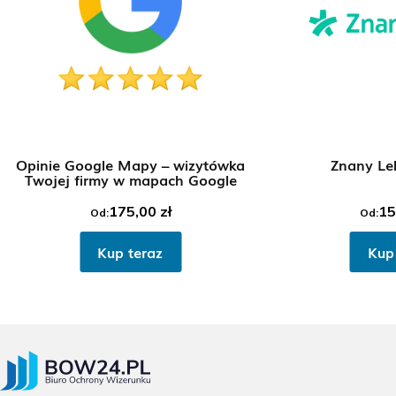
Opinie Google Mapy – wizytówka
Znany Le
Twojej firmy w mapach Google
175,00
zł
15
Od:
Od:
Kup teraz
Kup