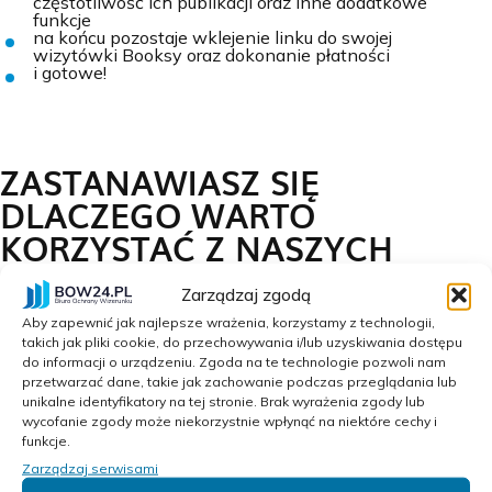
częstotliwość ich publikacji oraz inne dodatkowe
funkcje
na końcu pozostaje wklejenie linku do swojej
wizytówki Booksy oraz dokonanie płatności
i gotowe!
ZASTANAWIASZ SIĘ
DLACZEGO WARTO
KORZYSTAĆ Z NASZYCH
USŁUG?
Zarządzaj zgodą
Aby zapewnić jak najlepsze wrażenia, korzystamy z technologii,
Jako najlepsi eksperci w branży sami zajmujemy się
takich jak pliki cookie, do przechowywania i/lub uzyskiwania dostępu
przygotowywaniem i publikowaniem pozytywnych
opinii i rekomendacji. To co wyróżnia nas spośród
do informacji o urządzeniu. Zgoda na te technologie pozwoli nam
konkurencji to fakt, iż pracujemy samodzielnie bazując
przetwarzać dane, takie jak zachowanie podczas przeglądania lub
na wieloletnim doświadczeniu oraz zdobytej wiedzy.
unikalne identyfikatory na tej stronie. Brak wyrażenia zgody lub
Rezultatem takich działań jest nie tylko pełen
wycofanie zgody może niekorzystnie wpłynąć na niektóre cechy i
profesjonalizm, ale również wysoka jakość jaką
funkcje.
gwarantują Booksy opinie. Zapraszamy do
BOW24
!
Zarządzaj serwisami