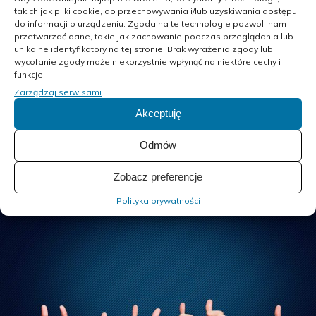
takich jak pliki cookie, do przechowywania i/lub uzyskiwania dostępu
do informacji o urządzeniu. Zgoda na te technologie pozwoli nam
Warto pamiętać, że internet działa bardzo dynamicznie.
przetwarzać dane, takie jak zachowanie podczas przeglądania lub
Jedna negatywna publikacja może szybko rozprzestrzenić
unikalne identyfikatory na tej stronie. Brak wyrażenia zgody lub
się w mediach społecznościowych i wpłynąć na
wycofanie zgody może niekorzystnie wpłynąć na niektóre cechy i
postrzeganie firmy przez dużą grupę odbiorców.
funkcje.
Zarządzaj serwisami
Akceptuję
Dlatego profesjonalne zarządzanie reputacją online powinno
być stałym elementem strategii marketingowej każdej
Odmów
nowoczesnej marki.
Zobacz preferencje
Polityka prywatności