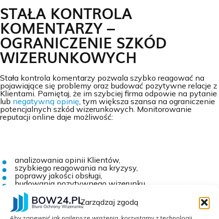
STAŁA KONTROLA
KOMENTARZY –
OGRANICZENIE SZKÓD
WIZERUNKOWYCH
Stała kontrola komentarzy pozwala szybko reagować na
pojawiające się problemy oraz budować pozytywne relacje z
Klientami. Pamiętaj, że im szybciej firma odpowie na pytanie
lub
negatywną opinię
, tym większa szansa na ograniczenie
potencjalnych szkód wizerunkowych. Monitorowanie
reputacji online daje możliwość:
analizowania opinii Klientów,
szybkiego reagowania na kryzysy,
poprawy jakości obsługi,
budowania pozytywnego wizerunku,
zwiększania zaufania do marki,
lepszego poznania potrzeb Klientów.
Zarządzaj zgodą
Aby zapewnić jak najlepsze wrażenia, korzystamy z technologii,