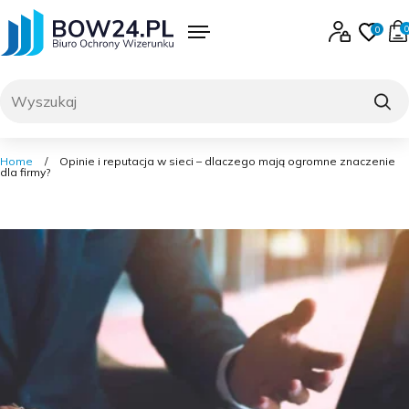
Skip
to
0
0
content
Menu
Zaloguj się lub 
Ulubi
produk
0
Szukaj
Home
/
Opinie i reputacja w sieci – dlaczego mają ogromne znaczenie
dla firmy?