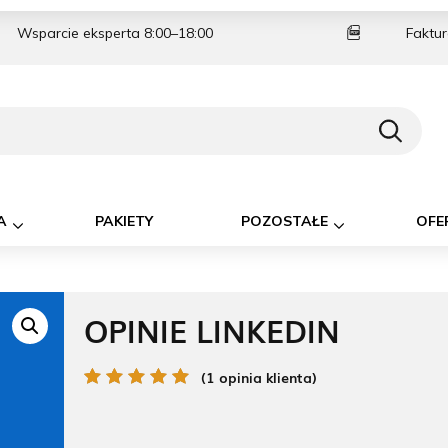
Wsparcie eksperta 8:00–18:00
Faktur
A
PAKIETY
POZOSTAŁE
OFE
OPINIE LINKEDIN
(1 opinia klienta)
Oceniony
1
5.00
na 5 na
podstawie
oceny klienta