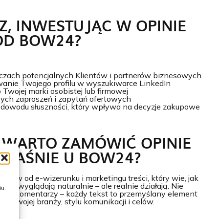
Z, INWESTUJĄC W OPINIE
OD BOW24?
zach potencjalnych Klientów i partnerów biznesowych
anie Twojego profilu w wyszukiwarce LinkedIn
 Twojej marki osobistej lub firmowej
ych zaproszeń i zapytań ofertowych
 dowodu słuszności, który wpływa na decyzje zakupowe
 WARTO ZAMÓWIĆ OPINIE
WŁAŚNIE U BOW24?
ertów od e-wizerunku i marketingu treści, który wie, jak
tylko wyglądają naturalnie – ale realnie działają. Nie
u.
ch komentarzy – każdy tekst to przemyślany element
do Twojej branży, stylu komunikacji i celów.