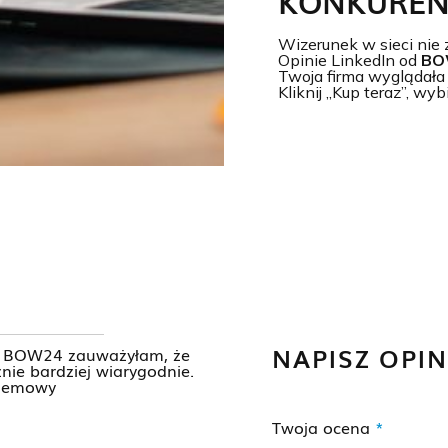
KONKUREN
Wizerunek w sieci nie 
Opinie LinkedIn od
BO
Twoja firma wyglądała 
Kliknij „Kup teraz”, wy
NAPISZ OPIN
 w BOW24 zauważyłam, że
znie bardziej wiarygodnie.
blemowy
Twoja ocena
*