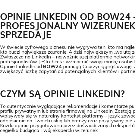
OPINIE LINKEDIN OD BOW24 
PROFESJONALNY WIZERUNEK
SPRZEDAJE
W świecie cyfrowego biznesu nie wygrywa ten, kto ma najleps
kto budzi największe zaufanie. A dziś największym „walutą z
Zwłaszcza na LinkedIn – najważniejszej platformie networki
profesjonalistów. Jeśli chcesz wzmocnić swoją markę osobistą
Opinie LinkedIn od
BOW24
pomogą Ci przyciągnąć uwagę, z
zwiększyć liczbę zapytań od potencjalnych klientów i part
CZYM SĄ OPINIE LINKEDIN?
To autentycznie wyglądające rekomendacje i komentarze p
profilu prywatnym lub stronie firmowej na LinkedIn. Zostają
wpisywały się w naturalny kontekst platformy – język zawo
odniesienia do Twoich usług lub branży oraz pozytywny, ale
Każda opinia przygotowana przez doświadczonych eksper
cegiełka budująca Twój ekspercki wizerunek.