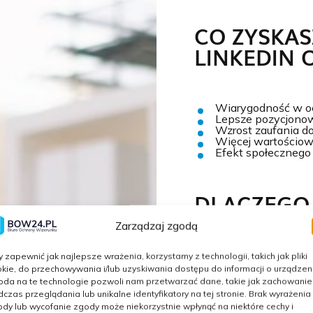
CO ZYSKAS
LINKEDIN 
Wiarygodność w oc
Lepsze pozycjonow
Wzrost zaufania do
Więcej wartościow
Efekt społecznego
DLACZEGO
LINKEDIN 
Zarządzaj zgodą
BOW24
to zespół eksp
 zapewnić jak najlepsze wrażenia, korzystamy z technologii, takich jak pliki
pisać opinie, które nie 
kie, do przechowywania i/lub uzyskiwania dostępu do informacji o urządzeni
tworzymy przypadkowy
da na te technologie pozwoli nam przetwarzać dane, takie jak zachowanie
strategii, dostosowany 
czas przeglądania lub unikalne identyfikatory na tej stronie. Brak wyrażenia
dy lub wycofanie zgody może niekorzystnie wpłynąć na niektóre cechy i