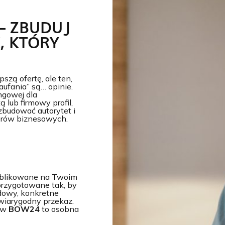
n
– ZBUDUJ
, KTÓRY
zą ofertę, ale ten,
aufania” są… opinie.
ngowej dla
 lub firmowy profil,
budować autorytet i
nerów biznesowych.
ublikowane na Twoim
 przygotowane tak, by
dowy, konkretne
 wiarygodny przekaz.
tów
BOW24
to osobna