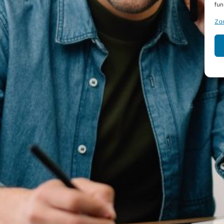
fun
Za