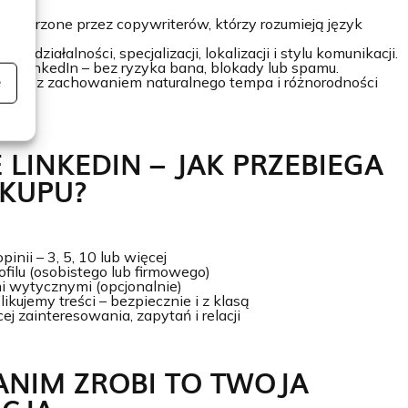
ci tworzone przez copywriterów, którzy rozumieją język
lu działalności, specjalizacji, lokalizacji i stylu komunikacji.
i LinkedIn – bez ryzyka bana, blokady lub spamu.
acja – z zachowaniem naturalnego tempa i różnorodności
e
 LINKEDIN – JAK PRZEBIEGA
AKUPU?
inii – 3, 5, 10 lub więcej
ofilu (osobistego lub firmowego)
imi wytycznymi (opcjonalnie)
ikujemy treści – bezpiecznie i z klasą
ej zainteresowania, zapytań i relacji
ZANIM ZROBI TO TWOJA