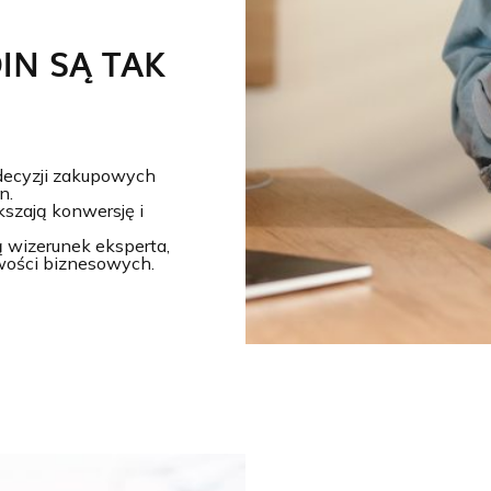
IN SĄ TAK
 decyzji zakupowych
n.
kszają konwersję i
ą wizerunek eksperta,
iwości biznesowych.