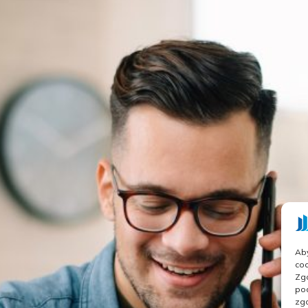
Aby
coo
Zgo
pod
zgo