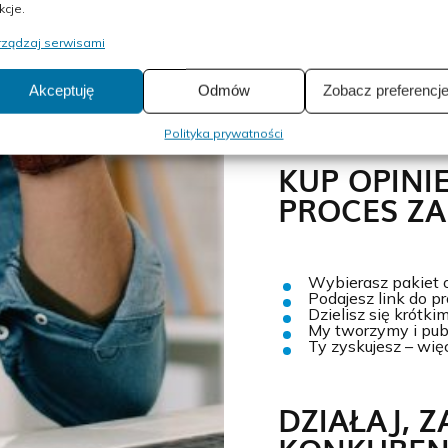
kcje.
Profesjonalne treś
biznesu.
rządzaj serwisami
Dopasowanie do profi
Zgodność z zasadam
Bezpieczna publik
Akceptuję
Odmów
Zobacz preferencj
komentarzy.
Polityka prywatności
KUP OPINIE
PROCES Z
Wybierasz pakiet op
Podajesz link do pr
Dzielisz się krótk
My tworzymy i publ
Ty zyskujesz – więc
DZIAŁAJ, 