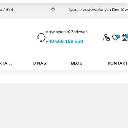
a / B2B
Tysiące zadowolonych Klientów
Masz pytania? Zadzwoń!
0
0
Zaloguj się lub 
Ulubi
+48 669 189 558
produk
0
RTA
O NAS
BLOG
KONTAKT