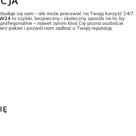
CJA
zbuduje się sam – ale może pracować na Twoją korzyść 24/7.
W24
to szybki, bezpieczny i skuteczny sposób na to, by
profesjonalnie – nawet zanim ktoś Cię pozna osobiście.
bierz pakiet i pozwól nam zadbać o Twoją reputację.
IĘ