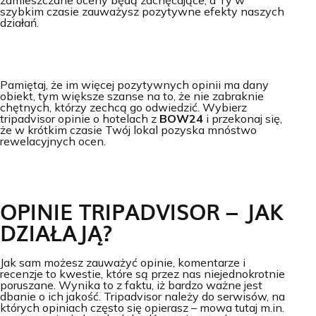
zamieszczane oceny będą zachęcające, a Ty w
szybkim czasie zauważysz pozytywne efekty naszych
działań.
Pamiętaj, że im więcej pozytywnych opinii ma dany
obiekt, tym większe szanse na to, że nie zabraknie
chętnych, którzy zechcą go odwiedzić. Wybierz
tripadvisor opinie o hotelach z
BOW24
i przekonaj się,
że w krótkim czasie Twój lokal pozyska mnóstwo
rewelacyjnych ocen.
OPINIE TRIPADVISOR – JAK
DZIAŁAJĄ?
Jak sam możesz zauważyć opinie, komentarze i
recenzje to kwestie, które są przez nas niejednokrotnie
poruszane. Wynika to z faktu, iż bardzo ważne jest
dbanie o ich jakość. Tripadvisor należy do serwisów, na
których opiniach często się opierasz – mowa tutaj m.in.