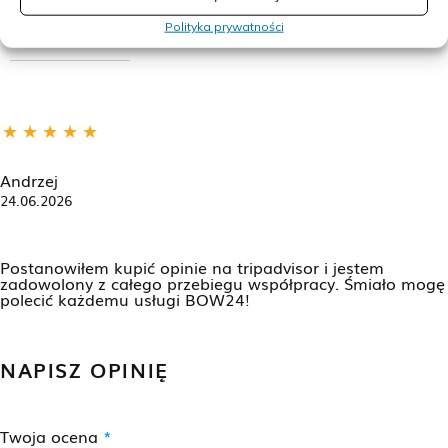
OPINIE O PRODUKCIE (1)
Polityka prywatności
Andrzej
24.06.2026
Postanowiłem kupić opinie na tripadvisor i jestem
zadowolony z całego przebiegu współpracy. Śmiało mogę
polecić każdemu usługi BOW24!
NAPISZ OPINIĘ
Twoja ocena
*