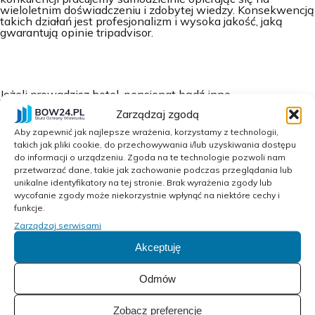
wieloletnim doświadczeniu i zdobytej wiedzy. Konsekwencją
takich działań jest profesjonalizm i wysoka jakość, jaką
gwarantują opinie tripadvisor.
Jeżeli prowadzisz hotel, pensjonat bądź inne
przedsiębiorstwo turystyczne i zależy Ci na tym, aby miało
Zarządzaj zgodą
one jak najlepsze opinie w internecie, koniecznie kup
tripadvisor opinie o hotelach na
BOW24
. Tym sposobem
Aby zapewnić jak najlepsze wrażenia, korzystamy z technologii,
pozyskasz nie tylko skuteczną reklamę swojego biznesu, ale
takich jak pliki cookie, do przechowywania i/lub uzyskiwania dostępu
również wielu nowych, lojalnych Klientów. Pamiętaj, że to
do informacji o urządzeniu. Zgoda na te technologie pozwoli nam
oni pomogą Ci i osiągnąć sukces na rynku. Zapraszamy do
przetwarzać dane, takie jak zachowanie podczas przeglądania lub
zapoznania się z naszą ofertą i kontaktu z nami.
unikalne identyfikatory na tej stronie. Brak wyrażenia zgody lub
wycofanie zgody może niekorzystnie wpłynąć na niektóre cechy i
funkcje.
Zarządzaj serwisami
Akceptuję
Odmów
Zobacz preferencje