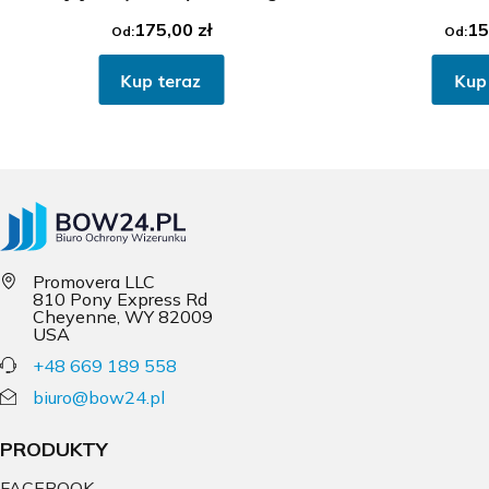
175,00
zł
15
Od:
Od:
Kup teraz
Kup
Promovera LLC
810 Pony Express Rd
Cheyenne, WY 82009
USA
+48 669 189 558
biuro@bow24.pl
PRODUKTY
FACEBOOK