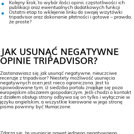
Kolejny krok, to wybór ilości opinii, częstotliwości ich
publikacji oraz ewentualnych dodatkowych funkcji
Ostatni etap to wklejenie linku do swojej wizytówki
tripadvisor oraz dokonanie płatności i gotowe – prawda,
że proste?
JAK USUNĄĆ NEGATYWNE
OPINIE TRIPADVISOR?
Zastanawiasz się, jak usunąć negatywne, nieuczciwe
recenzje z tripadvisor? Niestety możliwość usunięcia
negatywnych ocen jest nieco ograniczona. Jest to
spowodowane tym, iż siedziba portalu znajduje się poza
europejskim obszarem gospodarczym. Jeśli chodzi o kontakt
z działem obsługi strony odbywa się on tylko i wyłącznie w
języku angielskim, a wszystkie kierowane w jego stronę
pisma powinny być tłumaczone.
Zdarza się, że usunięcie nawet jednego negatywnego