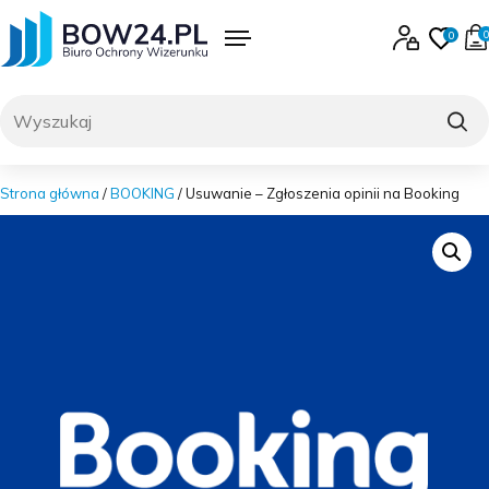
Skip
to
0
0
content
Menu
Zaloguj się lub 
Ulubi
produk
0
Szukaj
Strona główna
/
BOOKING
/ Usuwanie – Zgłoszenia opinii na Booking