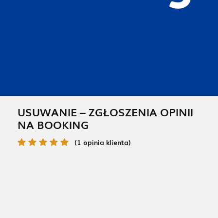
USUWANIE – ZGŁOSZENIA OPINII
NA BOOKING
(1 opinia klienta)
Oceniony
1
5.00
na 5 na
podstawie
oceny klienta