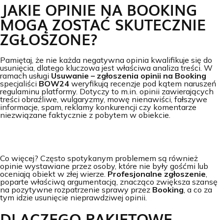
JAKIE OPINIE NA BOOKING
MOGĄ ZOSTAĆ SKUTECZNIE
ZGŁOSZONE?
Pamiętaj, że nie każda negatywna opinia kwalifikuje się do
usunięcia, dlatego kluczowa jest właściwa analiza treści. W
ramach usługi
Usuwanie – zgłoszenia opinii na Booking
specjaliści
BOW24
weryfikują recenzje pod kątem naruszeń
regulaminu platformy. Dotyczy to m.in. opinii zawierających
treści obraźliwe, wulgaryzmy, mowę nienawiści, fałszywe
informacje, spam, reklamy konkurencji czy komentarze
niezwiązane faktycznie z pobytem w obiekcie.
Co więcej? Często spotykanym problemem są również
opinie wystawiane przez osoby, które nie były gośćmi lub
oceniają obiekt w złej wierze.
Profesjonalne zgłoszenie
,
poparte właściwą argumentacją, znacząco zwiększa szansę
na pozytywne rozpatrzenie sprawy przez
Booking
, a co za
tym idzie usunięcie nieprawdziwej opinii.
DLACZEGO PAKIETOWE