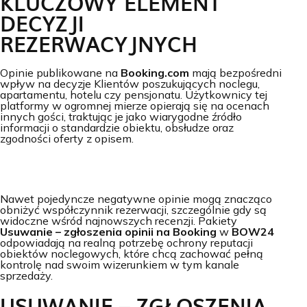
KLUCZOWY ELEMENT
DECYZJI
REZERWACYJNYCH
Opinie publikowane na
Booking.com
mają bezpośredni
wpływ na decyzje Klientów poszukujących noclegu,
apartamentu, hotelu czy pensjonatu. Użytkownicy tej
platformy w ogromnej mierze opierają się na ocenach
innych gości, traktując je jako wiarygodne źródło
informacji o standardzie obiektu, obsłudze oraz
zgodności oferty z opisem.
Nawet pojedyncze negatywne opinie mogą znacząco
obniżyć współczynnik rezerwacji, szczególnie gdy są
widoczne wśród najnowszych recenzji. Pakiety
Usuwanie – zgłoszenia opinii na Booking
w
BOW24
odpowiadają na realną potrzebę ochrony reputacji
obiektów noclegowych, które chcą zachować pełną
kontrolę nad swoim wizerunkiem w tym kanale
sprzedaży.
USUWANIE – ZGŁOSZENIA