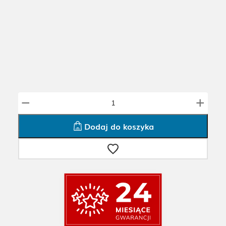
i
−
+
l
o
ś
Dodaj do koszyka
ć
U
s
u
w
a
n
i
e
–
Z
g
ł