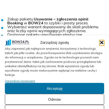
Zakup pakietu
Usuwanie – zgłoszenia opinii
Booking
w
BOW24
to szybki i prosty proces.
Wybierasz wariant dopasowany do skali problemu
oraz liczby opinii wymagających zgłoszenia.
Dostępne pakiety umożliwiają elastyczne
dopasowanie usługi zarówno do małych obiektów,
jak i dużych struktur noclegowych.
Zarządzaj zgodą
Po opłaceniu zamówienia otrzymujesz szczegółowe
Aby zapewnić jak najlepsze wrażenia, korzystamy z technologii,
instrukcje dotyczące dalszych kroków, a całą
takich jak pliki cookie, do przechowywania i/lub uzyskiwania dostępu
procedurą zajmują się doświadczeni specjaliści.
do informacji o urządzeniu. Zgoda na te technologie pozwoli nam
Dzięki temu oszczędzasz czas i zyskujesz
profesjonalne wsparcie w ochronie reputacji na
przetwarzać dane, takie jak zachowanie podczas przeglądania lub
Booking.com
.
unikalne identyfikatory na tej stronie. Brak wyrażenia zgody lub
wycofanie zgody może niekorzystnie wpłynąć na niektóre cechy i
funkcje.
Zarządzaj serwisami
Akceptuję
Odmów