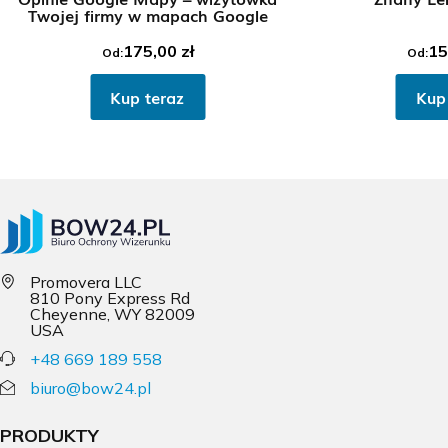
Twojej firmy w mapach Google
175,00
zł
15
Od:
Od:
Kup teraz
Kup
Promovera LLC
810 Pony Express Rd
Cheyenne, WY 82009
USA
+48 669 189 558
biuro@bow24.pl
PRODUKTY