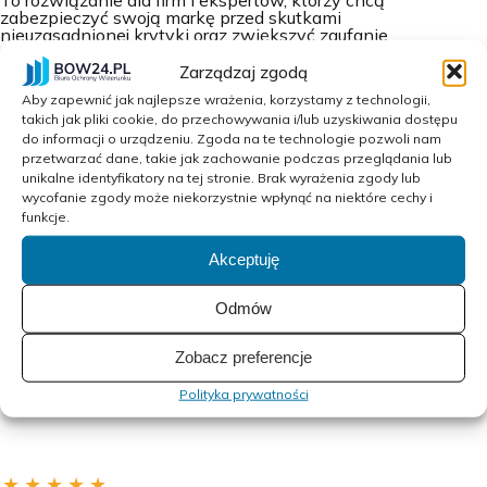
To rozwiązanie dla firm i ekspertów, którzy chcą
zabezpieczyć swoją markę przed skutkami
nieuzasadnionej krytyki oraz zwiększyć zaufanie
odbiorców. Takie podejście przekłada się na większą
kontrolę nad publicznym wizerunkiem oraz komfort
Zarządzaj zgodą
prowadzenia działań sprzedażowych i
Aby zapewnić jak najlepsze wrażenia, korzystamy z technologii,
komunikacyjnych na
LinkedIn
.
takich jak pliki cookie, do przechowywania i/lub uzyskiwania dostępu
do informacji o urządzeniu. Zgoda na te technologie pozwoli nam
przetwarzać dane, takie jak zachowanie podczas przeglądania lub
unikalne identyfikatory na tej stronie. Brak wyrażenia zgody lub
wycofanie zgody może niekorzystnie wpłynąć na niektóre cechy i
funkcje.
Akceptuję
Odmów
OPINIE O PRODUKCIE (2)
Zobacz preferencje
Polityka prywatności