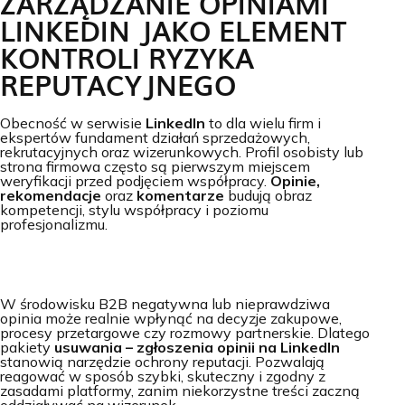
ZARZĄDZANIE OPINIAMI
LINKEDIN JAKO ELEMENT
KONTROLI RYZYKA
REPUTACYJNEGO
Obecność w serwisie
LinkedIn
to dla wielu firm i
ekspertów fundament działań sprzedażowych,
rekrutacyjnych oraz wizerunkowych. Profil osobisty lub
strona firmowa często są pierwszym miejscem
weryfikacji przed podjęciem współpracy.
Opinie,
rekomendacje
oraz
komentarze
budują obraz
kompetencji, stylu współpracy i poziomu
profesjonalizmu.
W środowisku B2B negatywna lub nieprawdziwa
opinia może realnie wpłynąć na decyzje zakupowe,
procesy przetargowe czy rozmowy partnerskie. Dlatego
pakiety
usuwania – zgłoszenia opinii na LinkedIn
stanowią narzędzie ochrony reputacji. Pozwalają
reagować w sposób szybki, skuteczny i zgodny z
zasadami platformy, zanim niekorzystne treści zaczną