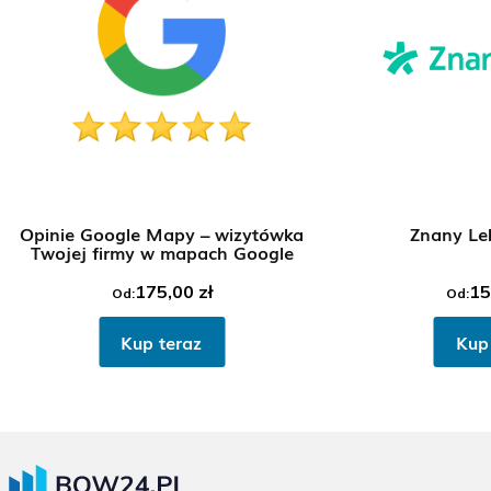
Opinie Google Mapy – wizytówka
Znany Le
Twojej firmy w mapach Google
175,00
zł
15
Od:
Od:
Kup teraz
Kup