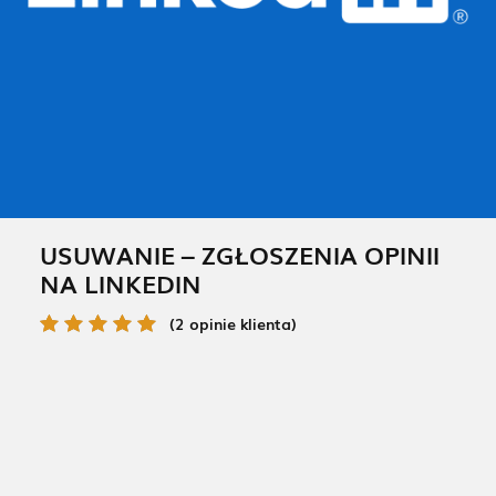
USUWANIE – ZGŁOSZENIA OPINII
NA LINKEDIN
(2 opinie klienta)
Oceniony
2
5.00
na 5 na
podstawie
ocen
klientów