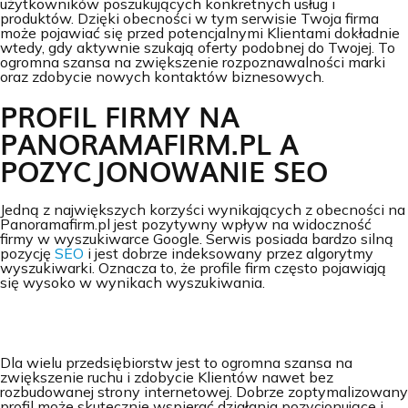
użytkowników poszukujących konkretnych usług i
produktów. Dzięki obecności w tym serwisie Twoja firma
może pojawiać się przed potencjalnymi Klientami dokładnie
wtedy, gdy aktywnie szukają oferty podobnej do Twojej. To
ogromna szansa na zwiększenie rozpoznawalności marki
oraz zdobycie nowych kontaktów biznesowych.
PROFIL FIRMY NA
PANORAMAFIRM.PL A
POZYCJONOWANIE SEO
Jedną z największych korzyści wynikających z obecności na
Panoramafirm.pl jest pozytywny wpływ na widoczność
firmy w wyszukiwarce Google. Serwis posiada bardzo silną
pozycję
SEO
i jest dobrze indeksowany przez algorytmy
wyszukiwarki. Oznacza to, że profile firm często pojawiają
się wysoko w wynikach wyszukiwania.
Dla wielu przedsiębiorstw jest to ogromna szansa na
zwiększenie ruchu i zdobycie Klientów nawet bez
rozbudowanej strony internetowej. Dobrze zoptymalizowany
profil może skutecznie wspierać działania pozycjonujące i