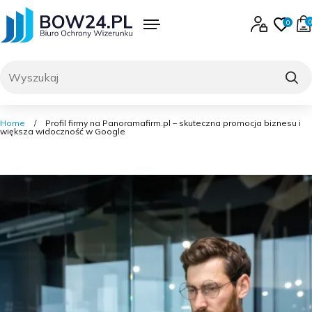
Skip
to
0
0
content
Menu
Zaloguj się lub 
Ulubi
produk
0
Szukaj
Home
/
Profil firmy na Panoramafirm.pl – skuteczna promocja biznesu i
większa widoczność w Google