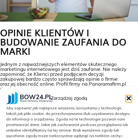
OPINIE KLIENTÓW I
BUDOWANIE ZAUFANIA DO
MARKI
Jednym z najważniejszych elementów skutecznego
marketingu internetowego jest dziś zaufanie. Nie należy
zapominać, że Klienci przed podjęciem decyzji
zakupowej bardzo często sprawdzają opinie o firmie
oraz jej obecność online. Profil firmy na Panoramafirm.pl
daje możliwość prezentowania rekomendacji i ocen
użytkowników. Co więcej?
Pozytywne opinie
Zarządzaj zgodą
zwiększają wiarygodność marki i pomagają wyróżnić
się na tle konkurencji.
Aby zapewnić jak najlepsze wrażenia, korzystamy z technologii,
takich jak pliki cookie, do przechowywania i/lub uzyskiwania dostępu
do informacji o urządzeniu. Zgoda na te technologie pozwoli nam
przetwarzać dane, takie jak zachowanie podczas przeglądania lub
Warto pamiętać, że użytkownicy znacznie chętniej
unikalne identyfikatory na tej stronie. Brak wyrażenia zgody lub
kontaktują się z firmami, które posiadają profesjonalnie
wycofanie zgody może niekorzystnie wpłynąć na niektóre cechy i