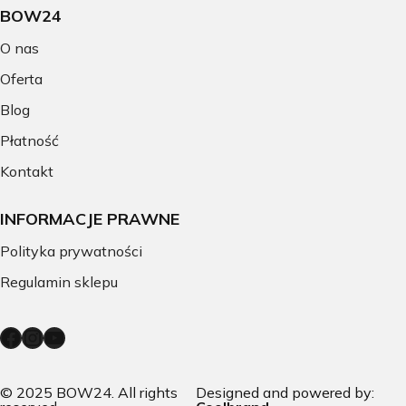
BOW24
O nas
Oferta
Blog
Płatność
Kontakt
INFORMACJE PRAWNE
Polityka prywatności
Regulamin sklepu
F
I
Y
a
n
o
c
s
u
© 2025 BOW24. All rights
Designed and powered by: