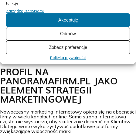
uzupełniony profil, mają aktualne dane i prezentują zdjęcia
funkcje.
realizacji. Duże znaczenie ma również pokazywanie
Zarządzaj serwisami
doświadczenia, referencji oraz aktywne dbanie o swój
wizerunek online.
Akceptuję
Odmów
W
BOW24
wiemy, że pierwsze wrażenie w internecie ma
Zobacz preferencje
ogromne znaczenie. Dlatego pomagamy firmom tworzyć
profesjonalne wizytówki online, które zwiększają
Polityka prywatności
skuteczność działań marketingowych.
PROFIL NA
PANORAMAFIRM.PL JAKO
ELEMENT STRATEGII
MARKETINGOWEJ
Nowoczesny marketing internetowy opiera się na obecności
firmy w wielu kanałach online. Sama strona internetowa
często nie wystarcza, aby skutecznie docierać do Klientów.
Dlatego warto wykorzystywać dodatkowe platformy
zwiększające widoczność marki.